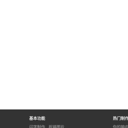
基本功能
热门制
闪字制作
祝福图片
你的脑