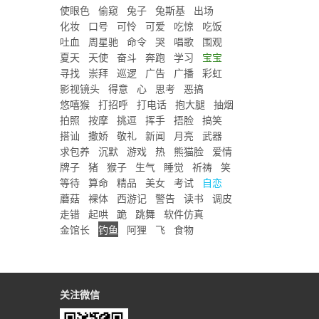
使眼色
偷窥
兔子
兔斯基
出场
化妆
口号
可怜
可爱
吃惊
吃饭
吐血
周星驰
命令
哭
唱歌
围观
夏天
天使
奋斗
奔跑
学习
宝宝
寻找
崇拜
巡逻
广告
广播
彩虹
影视镜头
得意
心
思考
恶搞
悠嘻猴
打招呼
打电话
抱大腿
抽烟
拍照
按摩
挑逗
挥手
捂脸
搞笑
搭讪
撒娇
敬礼
新闻
月亮
武器
求包养
沉默
游戏
热
熊猫脸
爱情
牌子
猪
猴子
生气
睡觉
祈祷
笑
等待
算命
精品
美女
考试
自恋
蘑菇
裸体
西游记
警告
读书
调皮
走错
起哄
跪
跳舞
软件仿真
金馆长
钓鱼
阿狸
飞
食物
关注微信