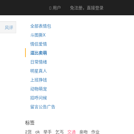
用户
免注册，直接
登录
全部表情包
风评
斗图撕X
情侣爱情
逗比卖萌
日常情绪
明星真人
上班挣钱
动物萌宠
招呼问候
留言公告广告
标签
2货
ok
举手
乞丐
交通
亲吻
作业