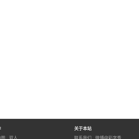
作
关于本站
内图
双人
联系我们
微博@彩字秀