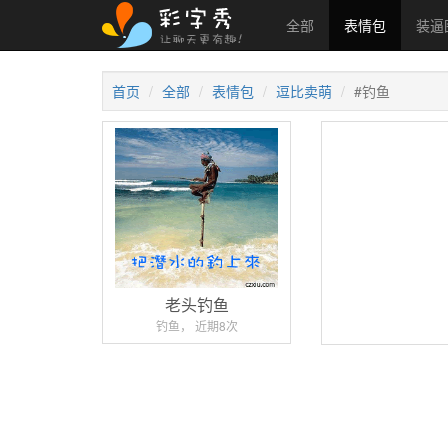
全部
表情包
装逼
首页
全部
表情包
逗比卖萌
#钓鱼
老头钓鱼
钓鱼， 近期8次