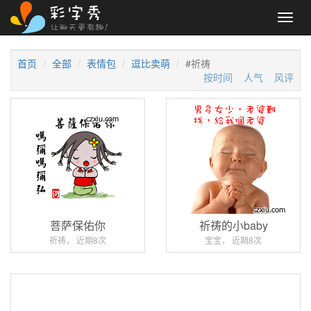
Toggl
navig
首页
全部
表情包
逗比卖萌
#祈祷
按时间
人气
风评
菩萨保佑你
祈祷的小baby
祈祷， 近期8次
宝宝， 近期8次