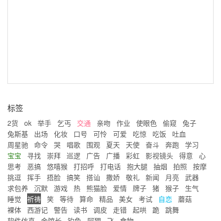
标签
2货
ok
举手
乞丐
交通
亲吻
作业
使眼色
偷窥
兔子
兔斯基
出场
化妆
口号
可怜
可爱
吃惊
吃饭
吐血
周星驰
命令
哭
唱歌
围观
夏天
天使
奋斗
奔跑
学习
宝宝
寻找
崇拜
巡逻
广告
广播
彩虹
影视镜头
得意
心
思考
恶搞
悠嘻猴
打招呼
打电话
抱大腿
抽烟
拍照
按摩
挑逗
挥手
捂脸
搞笑
搭讪
撒娇
敬礼
新闻
月亮
武器
求包养
沉默
游戏
热
熊猫脸
爱情
牌子
猪
猴子
生气
睡觉
祈祷
笑
等待
算命
精品
美女
考试
自恋
蘑菇
裸体
西游记
警告
读书
调皮
走错
起哄
跪
跳舞
软件仿真
金馆长
钓鱼
阿狸
飞
食物