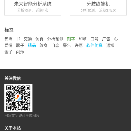
未来智能分析系统
分歧终端机
分析预测， 近期4次
分析预测， 近期375次
标签
乞丐
书
交通
仿真
分析预测
刻字
印章
口号
广告
心
爱情
牌子
精品
纹身
自恋
警告
许愿
软件仿真
通知
金子
闪烁
关注微信
回复文字即可生成图片
关于本站