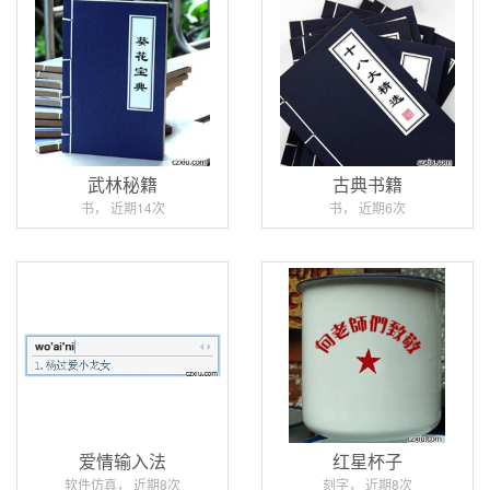
武林秘籍
古典书籍
书， 近期14次
书， 近期6次
爱情输入法
红星杯子
软件仿真， 近期8次
刻字， 近期8次