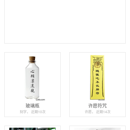
玻璃瓶
许愿符咒
刻字， 近期10次
许愿， 近期14次