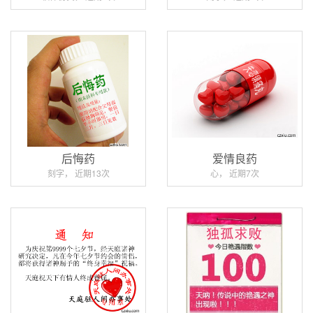
后悔药
爱情良药
刻字， 近期13次
心， 近期7次