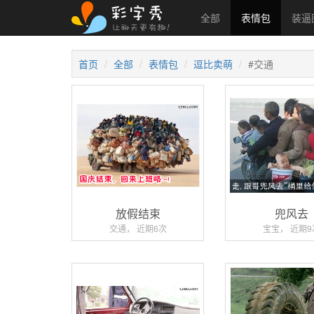
全部
表情包
装逼
首页
全部
表情包
逗比卖萌
#交通
放假结束
兜风去
交通， 近期6次
宝宝， 近期9