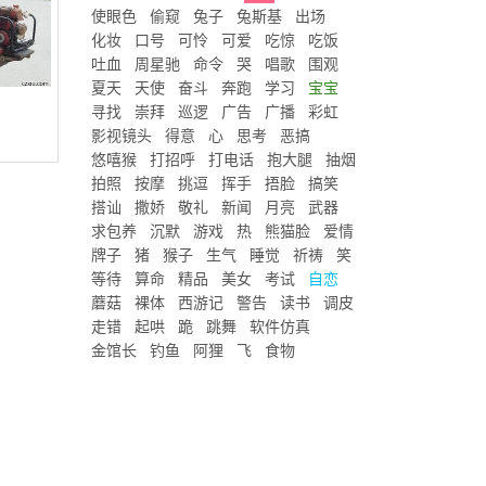
使眼色
偷窥
兔子
兔斯基
出场
化妆
口号
可怜
可爱
吃惊
吃饭
吐血
周星驰
命令
哭
唱歌
围观
夏天
天使
奋斗
奔跑
学习
宝宝
寻找
崇拜
巡逻
广告
广播
彩虹
影视镜头
得意
心
思考
恶搞
悠嘻猴
打招呼
打电话
抱大腿
抽烟
拍照
按摩
挑逗
挥手
捂脸
搞笑
搭讪
撒娇
敬礼
新闻
月亮
武器
求包养
沉默
游戏
热
熊猫脸
爱情
牌子
猪
猴子
生气
睡觉
祈祷
笑
等待
算命
精品
美女
考试
自恋
蘑菇
裸体
西游记
警告
读书
调皮
走错
起哄
跪
跳舞
软件仿真
金馆长
钓鱼
阿狸
飞
食物