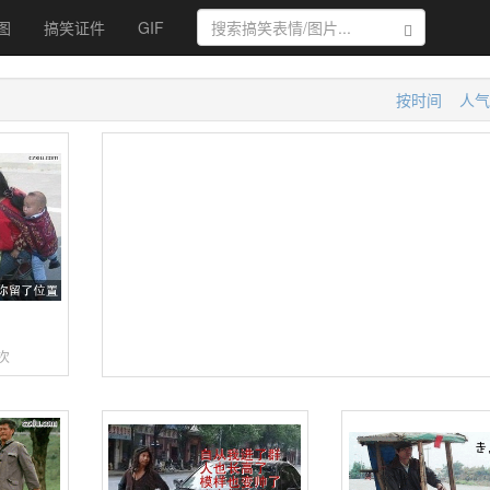
图
搞笑证件
GIF
搜索
按时间
人气
次