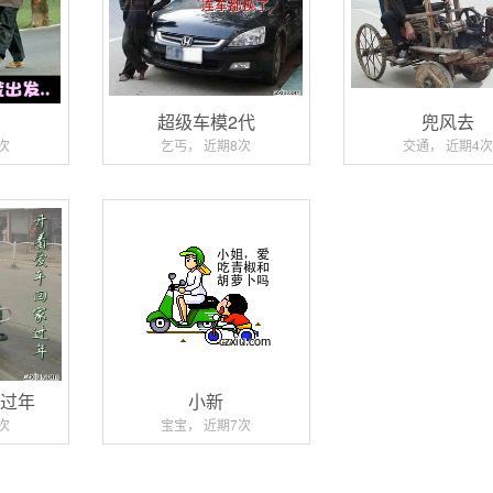
吧
超级车模2代
兜风去
次
乞丐， 近期8次
交通， 近期4次
家过年
小新
次
宝宝， 近期7次