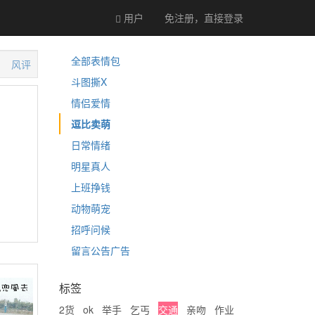
用户
免注册，直接
登录
全部表情包
风评
斗图撕X
情侣爱情
逗比卖萌
日常情绪
明星真人
上班挣钱
动物萌宠
招呼问候
留言公告广告
标签
2货
ok
举手
乞丐
交通
亲吻
作业