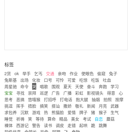
标签
2货
ok
举手
乞丐
交通
亲吻
作业
使眼色
偷窥
兔子
兔斯基
出场
化妆
口号
可怜
可爱
吃惊
吃饭
吐血
周星驰
命令
哭
唱歌
围观
夏天
天使
奋斗
奔跑
学习
宝宝
寻找
崇拜
巡逻
广告
广播
彩虹
影视镜头
得意
心
思考
恶搞
悠嘻猴
打招呼
打电话
抱大腿
抽烟
拍照
按摩
挑逗
挥手
捂脸
搞笑
搭讪
撒娇
敬礼
新闻
月亮
武器
求包养
沉默
游戏
热
熊猫脸
爱情
牌子
猪
猴子
生气
睡觉
祈祷
笑
等待
算命
精品
美女
考试
自恋
蘑菇
裸体
西游记
警告
读书
调皮
走错
起哄
跪
跳舞
软件仿真
金馆长
钓鱼
阿狸
飞
食物