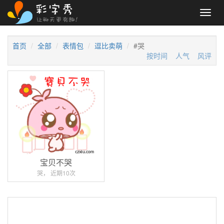
Toggl
navig
首页
全部
表情包
逗比卖萌
#哭
按时间
人气
风评
宝贝不哭
哭， 近期10次