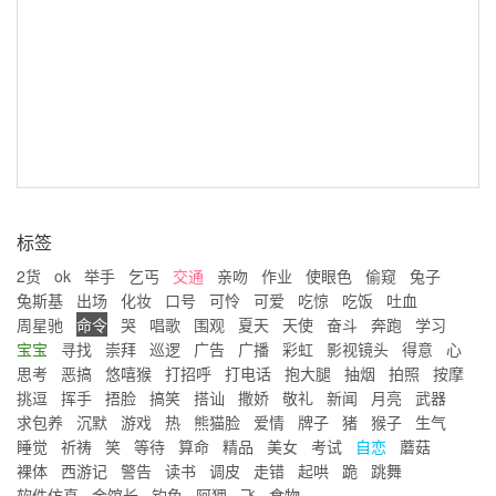
标签
2货
ok
举手
乞丐
交通
亲吻
作业
使眼色
偷窥
兔子
兔斯基
出场
化妆
口号
可怜
可爱
吃惊
吃饭
吐血
周星驰
命令
哭
唱歌
围观
夏天
天使
奋斗
奔跑
学习
宝宝
寻找
崇拜
巡逻
广告
广播
彩虹
影视镜头
得意
心
思考
恶搞
悠嘻猴
打招呼
打电话
抱大腿
抽烟
拍照
按摩
挑逗
挥手
捂脸
搞笑
搭讪
撒娇
敬礼
新闻
月亮
武器
求包养
沉默
游戏
热
熊猫脸
爱情
牌子
猪
猴子
生气
睡觉
祈祷
笑
等待
算命
精品
美女
考试
自恋
蘑菇
裸体
西游记
警告
读书
调皮
走错
起哄
跪
跳舞
软件仿真
金馆长
钓鱼
阿狸
飞
食物