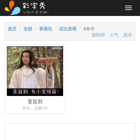
Toggl
navig
首页
全部
表情包
逗比卖萌
#命令
按时间
人气
风评
圣旨到
命令， 近期7次