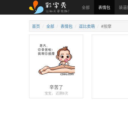
全部
表情包
装逼
首页
全部
表情包
逗比卖萌
#按摩
辛苦了
宝宝， 近期8次