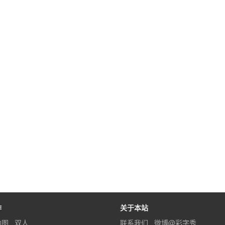
作
关于本站
内图
双人
联系我们
微博@彩字秀