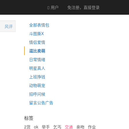
用户
免注册，直接
登录
全部表情包
风评
斗图撕X
情侣爱情
逗比卖萌
日常情绪
明星真人
上班挣钱
动物萌宠
招呼问候
留言公告广告
标签
2货
ok
举手
乞丐
交通
亲吻
作业