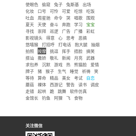
使眼色
偷窥
兔子
兔斯基
出场
化妆
口号
可怜
可爱
吃惊
吃饭
吐血
周星驰
命令
哭
唱歌
围观
夏天
天使
奋斗
奔跑
学习
宝宝
寻找
崇拜
巡逻
广告
广播
彩虹
影视镜头
得意
心
思考
恶搞
悠嘻猴
打招呼
打电话
抱大腿
抽烟
拍照
按摩
挑逗
挥手
捂脸
搞笑
搭讪
撒娇
敬礼
新闻
月亮
武器
求包养
沉默
游戏
热
熊猫脸
爱情
牌子
猪
猴子
生气
睡觉
祈祷
笑
等待
算命
精品
美女
考试
自恋
蘑菇
裸体
西游记
警告
读书
调皮
走错
起哄
跪
跳舞
软件仿真
金馆长
钓鱼
阿狸
飞
食物
关注微信