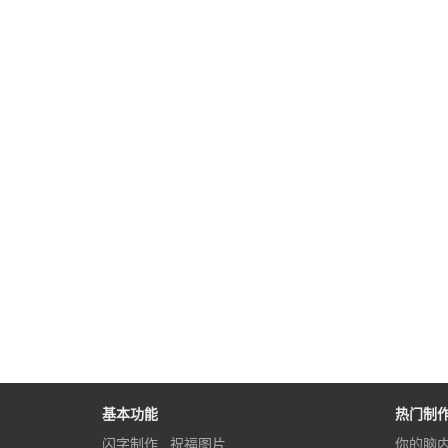
基本功能
热门制
闪字制作
祝福图片
你的脑