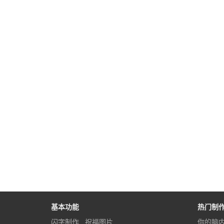
基本功能
热门制
闪字制作
祝福图片
你的脑