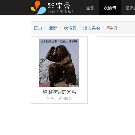
全部
表情包
装逼
首页
全部
表情包
逗比卖萌
#等待
望眼欲穿的乞丐
乞丐， 近期5次