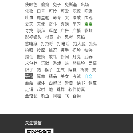
使眼色
偷窥
兔子
兔斯基
出场
化妆
口号
可怜
可爱
吃惊
吃饭
吐血
周星驰
命令
哭
唱歌
围观
夏天
天使
奋斗
奔跑
学习
宝宝
寻找
崇拜
巡逻
广告
广播
彩虹
影视镜头
得意
心
思考
恶搞
悠嘻猴
打招呼
打电话
抱大腿
抽烟
拍照
按摩
挑逗
挥手
捂脸
搞笑
搭讪
撒娇
敬礼
新闻
月亮
武器
求包养
沉默
游戏
热
熊猫脸
爱情
牌子
猪
猴子
生气
睡觉
祈祷
笑
等待
算命
精品
美女
考试
自恋
蘑菇
裸体
西游记
警告
读书
调皮
走错
起哄
跪
跳舞
软件仿真
金馆长
钓鱼
阿狸
飞
食物
关注微信