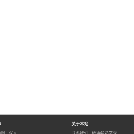
作
关于本站
内图
双人
联系我们
微博@彩字秀