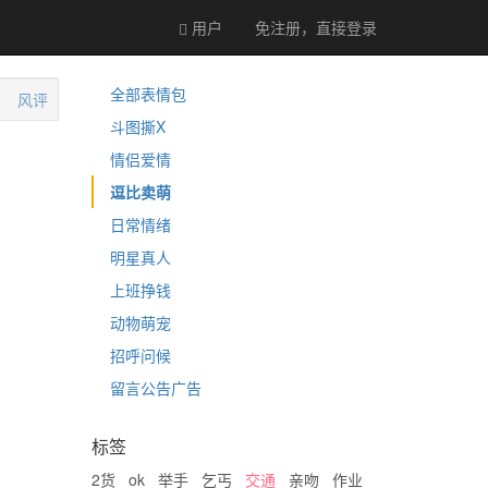
用户
免注册，直接
登录
全部表情包
风评
斗图撕X
情侣爱情
逗比卖萌
日常情绪
明星真人
上班挣钱
动物萌宠
招呼问候
留言公告广告
标签
2货
ok
举手
乞丐
交通
亲吻
作业