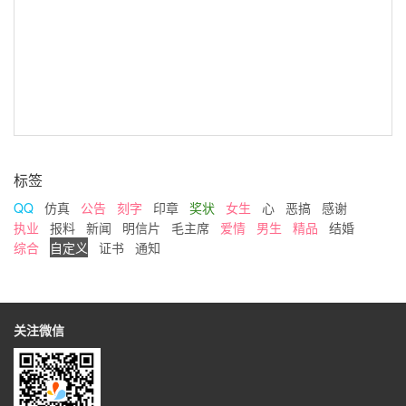
标签
QQ
仿真
公告
刻字
印章
奖状
女生
心
恶搞
感谢
执业
报料
新闻
明信片
毛主席
爱情
男生
精品
结婚
综合
自定义
证书
通知
关注微信