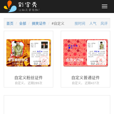
Toggl
navig
首页
全部
搞笑证件
#自定义
按时间
人气
风评
自定义粉丝证件
自定义普通证件
自定义， 近期289次
自定义， 近期437次