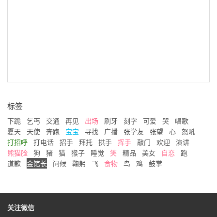
标签
下跪
乞丐
交通
再见
出场
刷牙
刻字
可爱
哭
唱歌
夏天
天使
奔跑
宝宝
寻找
广播
张学友
张望
心
怒吼
打招呼
打电话
招手
拜托
拱手
挥手
敲门
欢迎
演讲
熊猫脸
狗
猪
猫
猴子
睡觉
笑
精品
美女
自恋
跑
道歉
金馆长
问候
鞠躬
飞
食物
鸟
鸡
鼓掌
关注微信