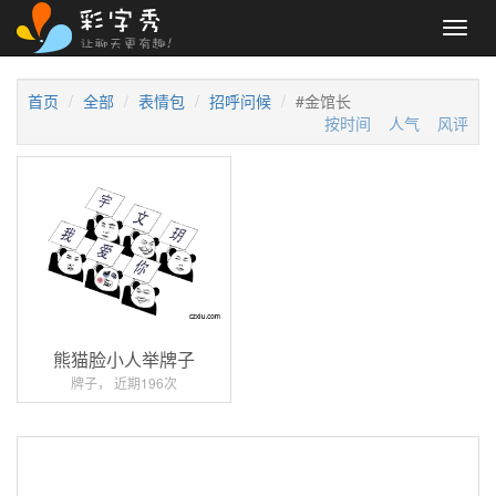
Toggl
navig
首页
全部
表情包
招呼问候
#金馆长
按时间
人气
风评
熊猫脸小人举牌子
牌子， 近期196次