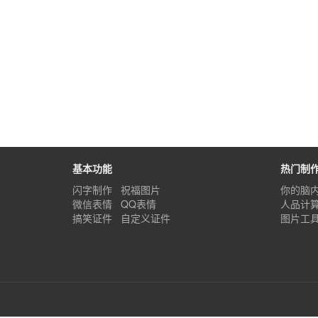
基本功能
热门制
闪字制作
祝福图片
你的脑
微信表情
QQ表情
人品计
搞笑证件
自定义证件
图片工