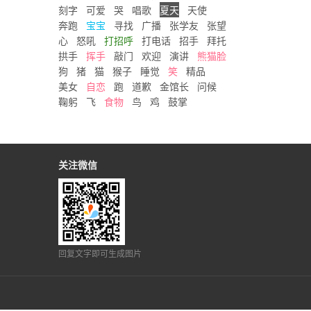
刻字
可爱
哭
唱歌
夏天
天使
奔跑
宝宝
寻找
广播
张学友
张望
心
怒吼
打招呼
打电话
招手
拜托
拱手
挥手
敲门
欢迎
演讲
熊猫脸
狗
猪
猫
猴子
睡觉
笑
精品
美女
自恋
跑
道歉
金馆长
问候
鞠躬
飞
食物
鸟
鸡
鼓掌
关注微信
回复文字即可生成图片