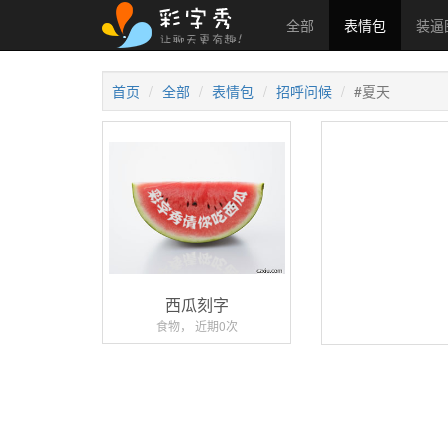
全部
表情包
装逼
首页
全部
表情包
招呼问候
#夏天
西瓜刻字
食物， 近期0次