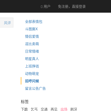
用户
免注册，直接
登录
全部表情包
风评
斗图撕X
情侣爱情
逗比卖萌
日常情绪
明星真人
上班挣钱
动物萌宠
招呼问候
留言公告广告
标签
下跪
乞丐
交通
再见
出场
刷牙