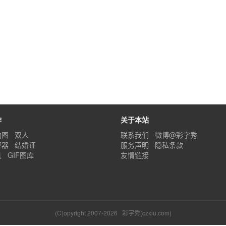
作
关于本站
内图
双人
联系我们
微博@彩字秀
算器
结婚证
服务声明
隐私条款
具
GIF图库
友情链接
(C)opyright 2007-2026
彩字秀(czxiu.com)