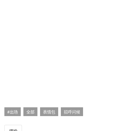
#出场
全部
表情包
招呼问候