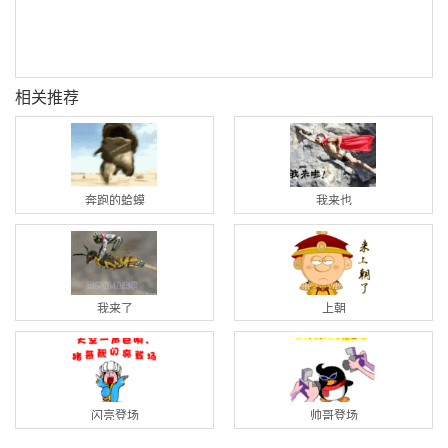
相关推荐
奔跑的蛤蟆
我来也
我来了
上朝
闪亮登场
帅哥登场