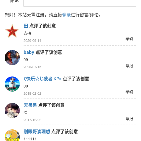
评论
您好！本站无需注册，请直接
登录
进行留言/评论。
田
点评了该创意
支持
举报
2020-09-14
baby
点评了该创意
99
举报
2020-07-15
ζ快乐☆じ使者ゞ🐾
点评了该创意
00
举报
2018-02-02
天黑黑
点评了该创意
哈
举报
2017-12-22
别跟哥谈理想
点评了该创意
111111