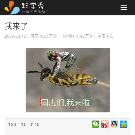
Toggl
navig
我来了
2009/03/19，展示 15.5万次， 总制作 4.45万次，本周 0次。
同志们,我来啦
23
5
15