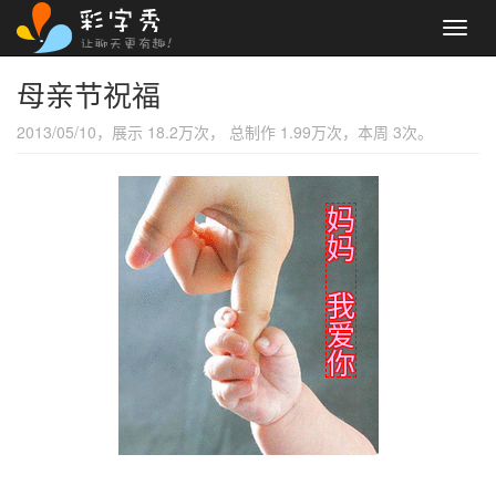
Toggl
navig
母亲节祝福
2013/05/10，展示 18.2万次， 总制作 1.99万次，本周 3次。
妈
妈
我
爱
你