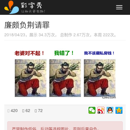
Toggl
navig
廉颇负荆请罪
2018/04/23，展示 34.3万次， 总制作 2.67万次，本周 222次。
420
62
72
严禁制作低俗、反动等违规图片，否则后果自负。