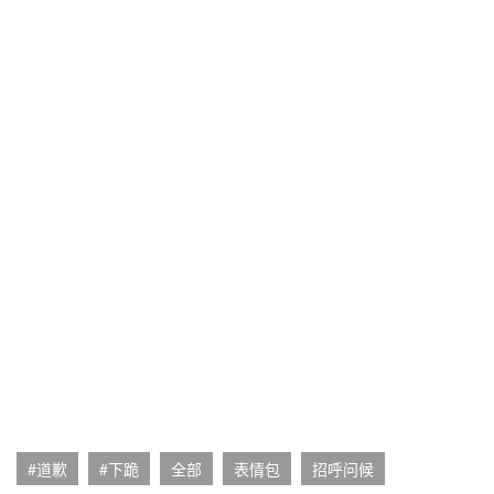
#道歉
#下跪
全部
表情包
招呼问候