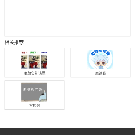
相关推荐
廉颇负荆请罪
原谅我
写检讨