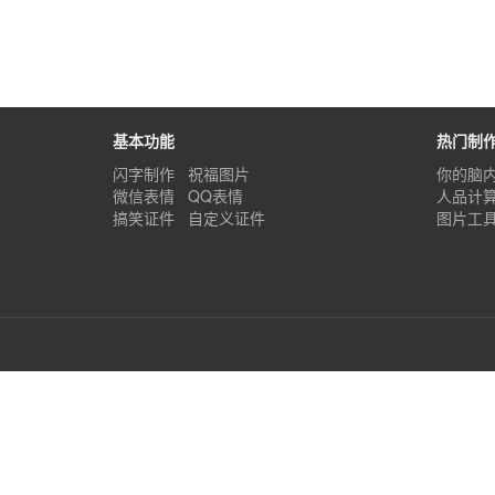
基本功能
热门制
闪字制作
祝福图片
你的脑
微信表情
QQ表情
人品计
搞笑证件
自定义证件
图片工