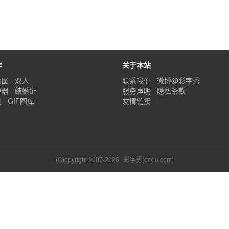
作
关于本站
内图
双人
联系我们
微博@彩字秀
算器
结婚证
服务声明
隐私条款
具
GIF图库
友情链接
(C)opyright 2007-2026
彩字秀(czxiu.com)