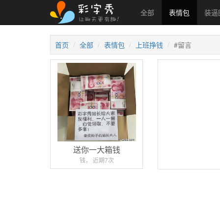
全部
表情包
装逼
首页
全部
表情包
上班挣钱
#留言
送你一大箱钱
钱， 近期7次