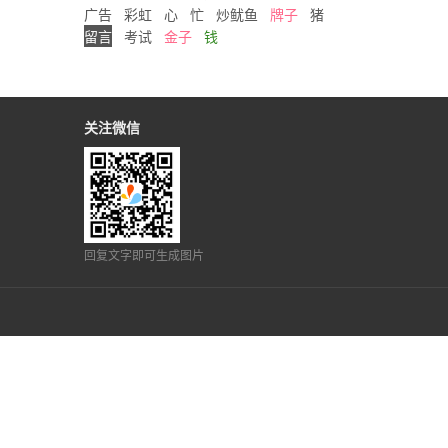
广告
彩虹
心
忙
炒鱿鱼
牌子
猪
留言
考试
金子
钱
关注微信
回复文字即可生成图片