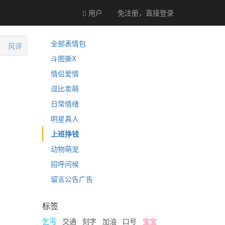
用户
免注册，直接
登录
全部表情包
风评
斗图撕X
情侣爱情
逗比卖萌
日常情绪
明星真人
上班挣钱
动物萌宠
招呼问候
留言公告广告
标签
乞丐
交通
刻字
加油
口号
宝宝