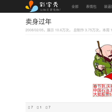
全部
表情包
装逼
卖身过年
2008/02/05，展示 10.6万次， 总制作 3.75万次，本周
春节到,庆
中国石油,原
大批股票5
7
1
7