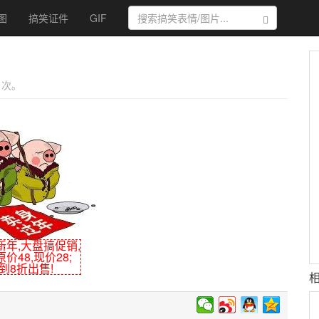
图
搞笑证件
GIF
搜索
 1次。
新年,大盘搞促销,
价48,现价28;
到8折出售!