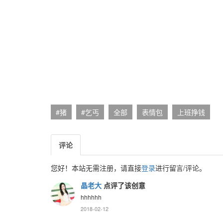
#猪
#乞丐
全部
表情包
上班挣钱
评论
您好！本站无需注册，请直接
登录
进行留言/评论。
晶老大
点评了该创意
hhhhhh
2018-02-12