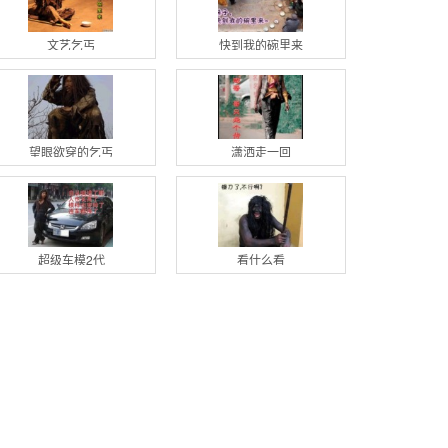
文艺乞丐
快到我的碗里来
望眼欲穿的乞丐
潇洒走一回
超级车模2代
看什么看